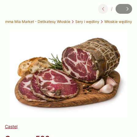
/
Slajd
z
 Mamma Mia Market - Delikatesy Włoskie
Sery i wędliny
Włoskie wędliny
Castel