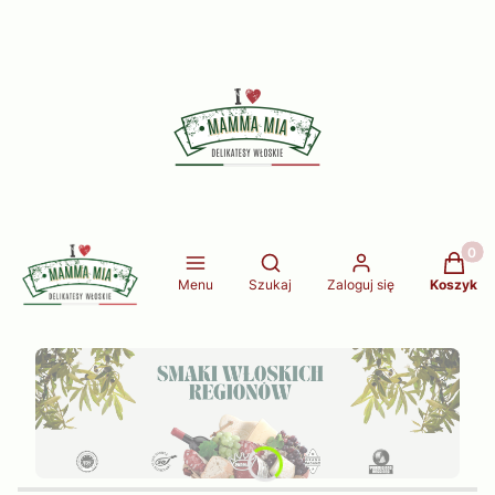
Produkt
Otwórz wyszukiwarkę
Menu
Szukaj
Zaloguj się
Koszyk