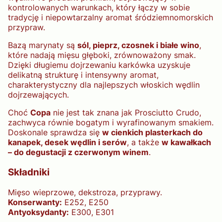
kontrolowanych warunkach, który łączy w sobie
tradycję i niepowtarzalny aromat śródziemnomorskich
przypraw.
Bazą marynaty są
sól, pieprz, czosnek i białe wino
,
które nadają mięsu głęboki, zrównoważony smak.
Dzięki długiemu dojrzewaniu karkówka uzyskuje
delikatną strukturę i intensywny aromat,
charakterystyczny dla najlepszych włoskich wędlin
dojrzewających.
Choć
Copa
nie jest tak znana jak Prosciutto Crudo,
zachwyca równie bogatym i wyrafinowanym smakiem.
Doskonale sprawdza się
w cienkich plasterkach do
kanapek, desek wędlin i serów
, a także
w kawałkach
– do degustacji z czerwonym winem
.
Składniki
Mięso wieprzowe, dekstroza, przyprawy.
Konserwanty:
E252, E250
Antyoksydanty:
E300, E301