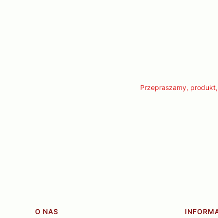
Przepraszamy, produkt, 
Linki w stopce
O NAS
INFORM