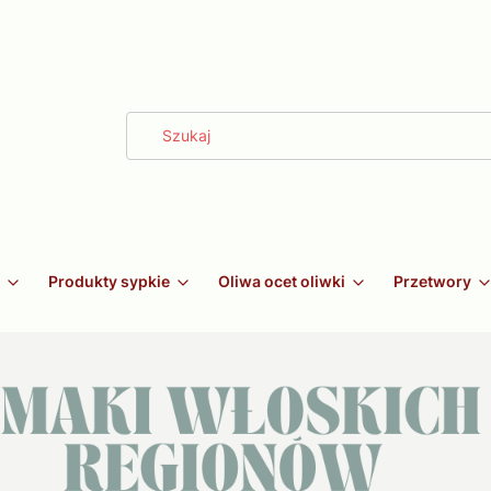
Produkty sypkie
Oliwa ocet oliwki
Przetwory