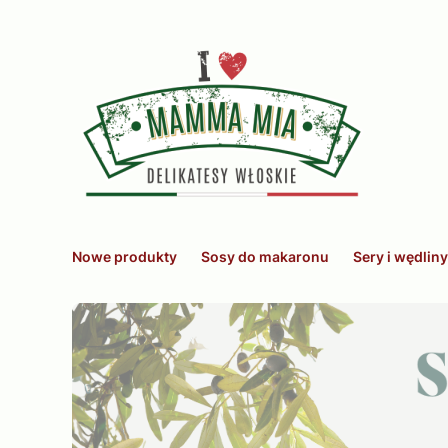
Nowe produkty
Sosy do makaronu
Sery i wędliny