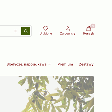
Produkty w kos
Wyczyść
Szukaj
Ulubione
Zaloguj się
Koszyk
Słodycze, napoje, kawa
Premium
Zestawy
Non fo