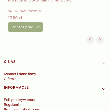
PRODUCENT
SALUMI SANT'ORSO SRL
Cena
17,99 zł
Zobacz produkt
Linki w stopce
O NAS
Kontakt i dane firmy
O firmie
INFORMACJE
Polityka prywatności
Regulamin
Program lojalnościowy