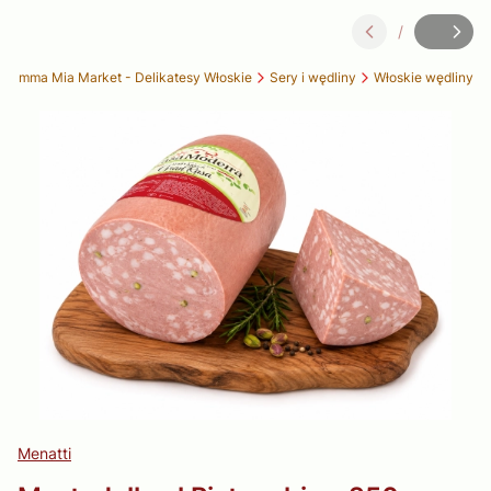
/
Slajd
z
 Mamma Mia Market - Delikatesy Włoskie
Sery i wędliny
Włoskie wędliny
Menatti