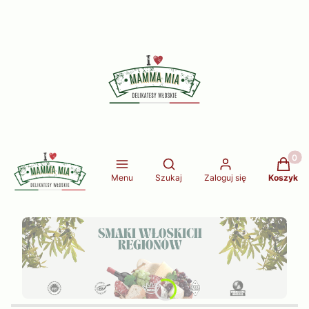
Produkt
Otwórz wyszukiwarkę
Menu
Szukaj
Zaloguj się
Koszyk