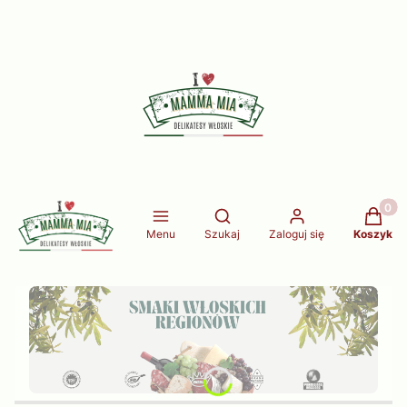
Produkt
Otwórz wyszukiwarkę
Menu
Szukaj
Zaloguj się
Koszyk