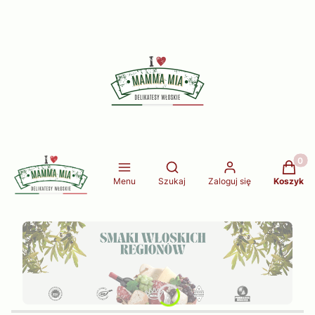
Produkt
Otwórz wyszukiwarkę
Menu
Szukaj
Zaloguj się
Koszyk