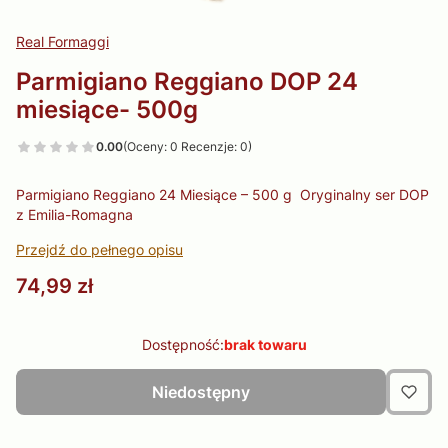
Real Formaggi
Parmigiano Reggiano DOP 24
miesiące- 500g
0.00
(Oceny: 0 Recenzje: 0)
Parmigiano Reggiano 24 Miesiące – 500 g Oryginalny ser DOP
z Emilia-Romagna
Przejdź do pełnego opisu
Cena
74,99 zł
Dostępność:
brak towaru
Niedostępny