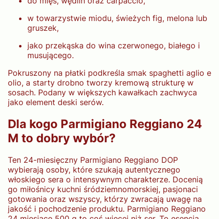
do mięs, wędlin oraz carpaccio,
w towarzystwie miodu, świeżych fig, melona lub
gruszek,
jako przekąska do wina czerwonego, białego i
musującego.
Pokruszony na płatki podkreśla smak spaghetti aglio e
olio, a starty drobno tworzy kremową strukturę w
sosach. Podany w większych kawałkach zachwyca
jako element deski serów.
Dla kogo Parmigiano Reggiano 24
M to dobry wybór?
Ten 24-miesięczny Parmigiano Reggiano DOP
wybierają osoby, które szukają autentycznego
włoskiego sera o intensywnym charakterze. Docenią
go miłośnicy kuchni śródziemnomorskiej, pasjonaci
gotowania oraz wszyscy, którzy zwracają uwagę na
jakość i pochodzenie produktu. Parmigiano Reggiano
24 miesiące 500 g to coś więcej niż ser. To esencja