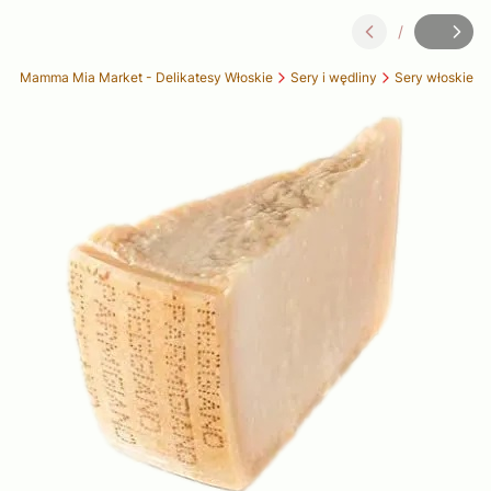
/
Slajd
z
lep Mamma Mia Market - Delikatesy Włoskie
Sery i wędliny
Sery włoskie