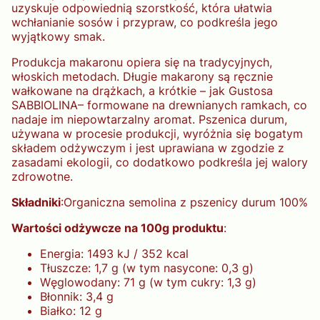
uzyskuje odpowiednią szorstkość, która ułatwia
wchłanianie sosów i przypraw, co podkreśla jego
wyjątkowy smak.
Produkcja makaronu opiera się na tradycyjnych,
włoskich metodach. Długie makarony są ręcznie
wałkowane na drążkach, a krótkie – jak Gustosa
SABBIOLINA– formowane na drewnianych ramkach, co
nadaje im niepowtarzalny aromat. Pszenica durum,
używana w procesie produkcji, wyróżnia się bogatym
składem odżywczym i jest uprawiana w zgodzie z
zasadami ekologii, co dodatkowo podkreśla jej walory
zdrowotne.
Składniki
:
Organiczna semolina z pszenicy durum 100%
Wartości odżywcze na 100g produktu
:
Energia: 1493 kJ / 352 kcal
Tłuszcze: 1,7 g (w tym nasycone: 0,3 g)
Węglowodany: 71 g (w tym cukry: 1,3 g)
Błonnik: 3,4 g
Białko: 12 g