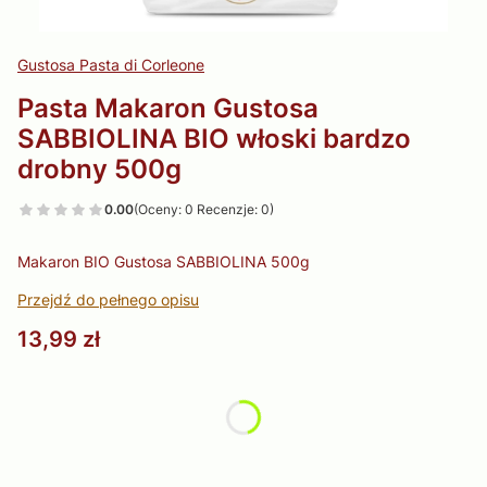
Gustosa Pasta di Corleone
Pasta Makaron Gustosa
SABBIOLINA BIO włoski bardzo
drobny 500g
0.00
(Oceny: 0 Recenzje: 0)
Makaron BIO Gustosa SABBIOLINA 500g
Przejdź do pełnego opisu
Cena
13,99 zł
Wybierz wariant produktu:
Poszczególne warianty mogą różnić się ceną