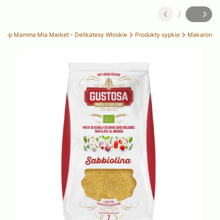
/
Slajd
z
klep Mamma Mia Market - Delikatesy Włoskie
Produkty sypkie
Makaron