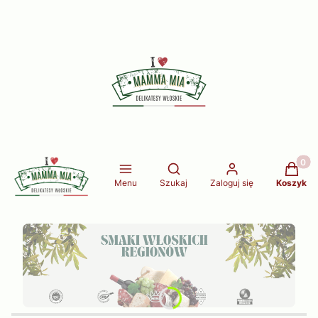
Produkt
Otwórz wyszukiwarkę
Menu
Szukaj
Zaloguj się
Koszyk