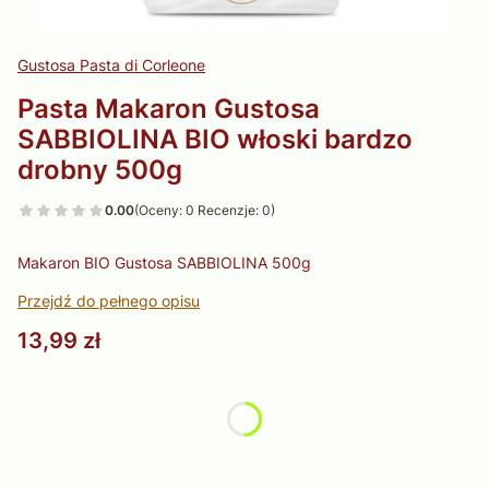
Gustosa Pasta di Corleone
Pasta Makaron Gustosa
SABBIOLINA BIO włoski bardzo
drobny 500g
0.00
(Oceny: 0 Recenzje: 0)
Makaron BIO Gustosa SABBIOLINA 500g
Przejdź do pełnego opisu
Cena
13,99 zł
Wybierz wariant produktu:
Poszczególne warianty mogą różnić się ceną