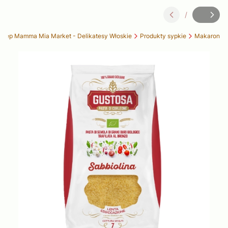
/
Slajd
z
klep Mamma Mia Market - Delikatesy Włoskie
Produkty sypkie
Makaron