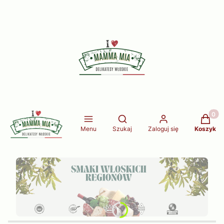
Produkt
Otwórz wyszukiwarkę
Menu
Szukaj
Zaloguj się
Koszyk