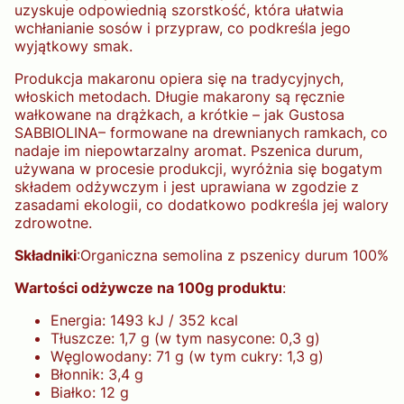
uzyskuje odpowiednią szorstkość, która ułatwia
wchłanianie sosów i przypraw, co podkreśla jego
wyjątkowy smak.
Produkcja makaronu opiera się na tradycyjnych,
włoskich metodach. Długie makarony są ręcznie
wałkowane na drążkach, a krótkie – jak Gustosa
SABBIOLINA– formowane na drewnianych ramkach, co
nadaje im niepowtarzalny aromat. Pszenica durum,
używana w procesie produkcji, wyróżnia się bogatym
składem odżywczym i jest uprawiana w zgodzie z
zasadami ekologii, co dodatkowo podkreśla jej walory
zdrowotne.
Składniki
:
Organiczna semolina z pszenicy durum 100%
Wartości odżywcze na 100g produktu
:
Energia: 1493 kJ / 352 kcal
Tłuszcze: 1,7 g (w tym nasycone: 0,3 g)
Węglowodany: 71 g (w tym cukry: 1,3 g)
Błonnik: 3,4 g
Białko: 12 g