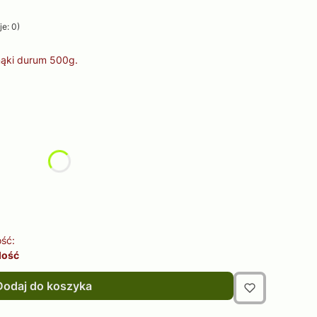
e: 0)
mąki durum 500g.
żnić się ceną
ść:
lość
Dodaj do koszyka