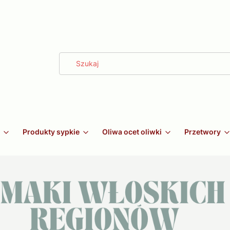
Produkty sypkie
Oliwa ocet oliwki
Przetwory