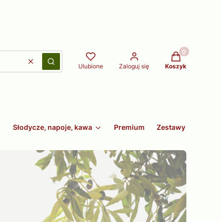
Produkty w kos
Wyczyść
Szukaj
Ulubione
Zaloguj się
Koszyk
Słodycze, napoje, kawa
Premium
Zestawy
Non fo