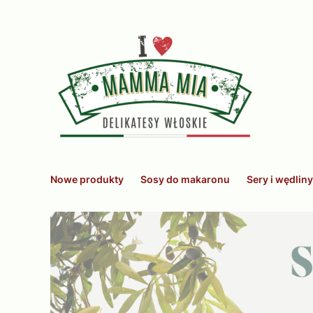
Nowe produkty
Sosy do makaronu
Sery i wędliny