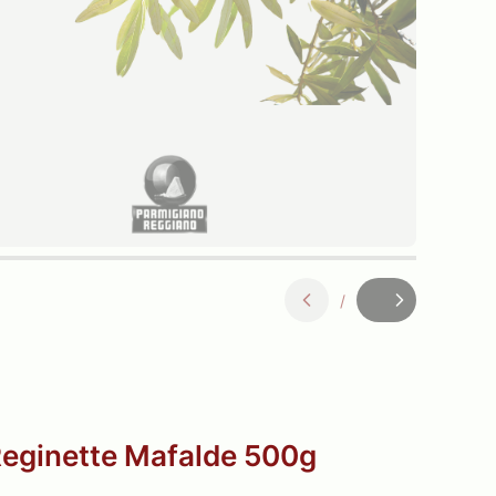
/
Slajd
z
eginette Mafalde 500g