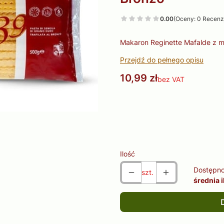
0.00
(Oceny: 0 Recenzj
Makaron Reginette Mafalde z 
Przejdź do pełnego opisu
Cena
10,99 zł
bez VAT
Wybierz wariant produktu:
Poszczególne warianty mogą ró
Ilość
Dostępno
szt.
średnia i