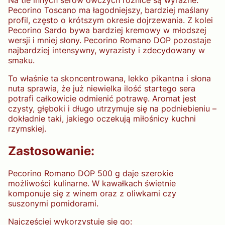
Na tle innych serów owczych różnice są wyraźne.
Pecorino Toscano ma łagodniejszy, bardziej maślany
profil, często o krótszym okresie dojrzewania. Z kolei
Pecorino Sardo bywa bardziej kremowy w młodszej
wersji i mniej słony. Pecorino Romano DOP pozostaje
najbardziej intensywny, wyrazisty i zdecydowany w
smaku.
To właśnie ta skoncentrowana, lekko pikantna i słona
nuta sprawia, że już niewielka ilość startego sera
potrafi całkowicie odmienić potrawę. Aromat jest
czysty, głęboki i długo utrzymuje się na podniebieniu –
dokładnie taki, jakiego oczekują miłośnicy kuchni
rzymskiej.
Zastosowanie:
Pecorino Romano DOP 500 g daje szerokie
możliwości kulinarne. W kawałkach świetnie
komponuje się z winem oraz z oliwkami czy
suszonymi pomidorami.
Najczęściej wykorzystuje się go: