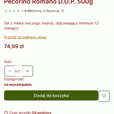
Pecorino Romano D.O.P. 500g
0.00
(Oceny: 0 Recenzje: 0)
Ser z mleka owczego, twardy, dojrzewający minimum 12
miesięcy
Przejdź do pełnego opisu
Cena
74,99 zł
Ilość
szt.
Dostępność:
na wyczerpaniu
Dodaj do koszyka
Czas wysyłki:
24 godziny