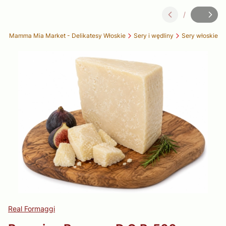
/
Slajd
z
lep Mamma Mia Market - Delikatesy Włoskie
Sery i wędliny
Sery włoskie
Real Formaggi