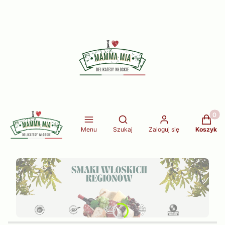
Produkt
Otwórz wyszukiwarkę
Menu
Szukaj
Zaloguj się
Koszyk