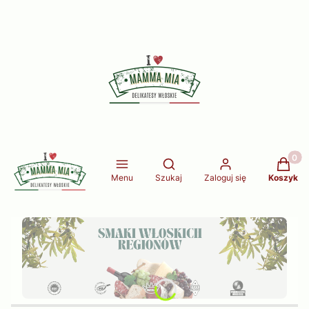
Produkt
Otwórz wyszukiwarkę
Menu
Szukaj
Zaloguj się
Koszyk