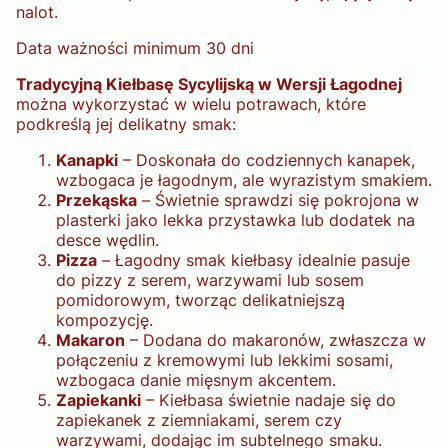
nalot.
Data ważności minimum 30 dni
Tradycyjną Kiełbasę Sycylijską w Wersji Łagodnej
można wykorzystać w wielu potrawach, które
podkreślą jej delikatny smak:
Kanapki
– Doskonała do codziennych kanapek,
wzbogaca je łagodnym, ale wyrazistym smakiem.
Przekąska
– Świetnie sprawdzi się pokrojona w
plasterki jako lekka przystawka lub dodatek na
desce wędlin.
Pizza
– Łagodny smak kiełbasy idealnie pasuje
do pizzy z serem, warzywami lub sosem
pomidorowym, tworząc delikatniejszą
kompozycję.
Makaron
– Dodana do makaronów, zwłaszcza w
połączeniu z kremowymi lub lekkimi sosami,
wzbogaca danie mięsnym akcentem.
Zapiekanki
– Kiełbasa świetnie nadaje się do
zapiekanek z ziemniakami, serem czy
warzywami, dodając im subtelnego smaku.