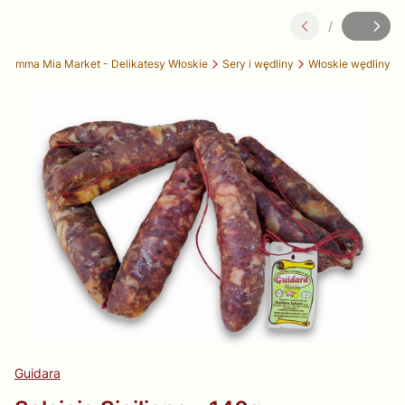
/
Slajd
z
 Mamma Mia Market - Delikatesy Włoskie
Sery i wędliny
Włoskie wędliny
Guidara