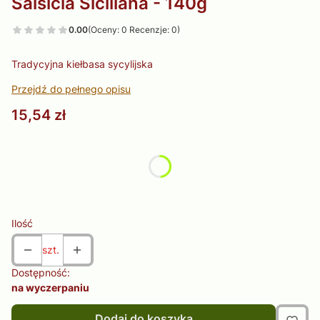
Salsicia Siciliana - 140g
0.00
(Oceny: 0 Recenzje: 0)
Tradycyjna kiełbasa sycylijska
Przejdź do pełnego opisu
Cena
15,54 zł
Wybierz wariant produktu:
Poszczególne warianty mogą różnić się ceną
Ilość
szt.
Dostępność:
na wyczerpaniu
Dodaj do koszyka