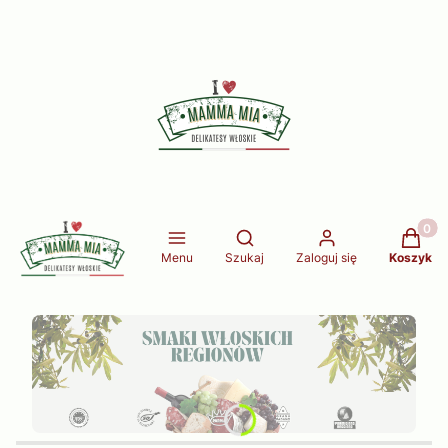
Produkt
Otwórz wyszukiwarkę
Menu
Szukaj
Zaloguj się
Koszyk