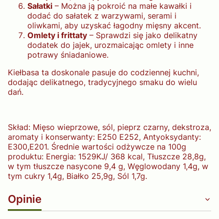
Sałatki
– Można ją pokroić na małe kawałki i
dodać do sałatek z warzywami, serami i
oliwkami, aby uzyskać łagodny mięsny akcent.
Omlety i frittaty
– Sprawdzi się jako delikatny
dodatek do jajek, urozmaicając omlety i inne
potrawy śniadaniowe.
Kiełbasa ta doskonale pasuje do codziennej kuchni,
dodając delikatnego, tradycyjnego smaku do wielu
dań.
Skład: Mięso wieprzowe, sól, pieprz czarny, dekstroza,
aromaty i konserwanty: E250 E252, Antyoksydanty:
E300,E201. Średnie wartości odżywcze na 100g
produktu: Energia: 1529KJ/ 368 kcal, Tłuszcze 28,8g,
w tym tłuszcze nasycone 9,4 g, Węglowodany 1,4g, w
tym cukry 1,4g, Białko 25,9g, Sól 1,7g.
Opinie