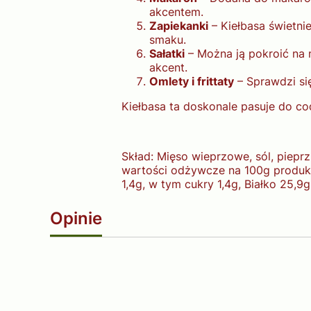
akcentem.
Zapiekanki
– Kiełbasa świetni
smaku.
Sałatki
– Można ją pokroić na 
akcent.
Omlety i frittaty
– Sprawdzi się
Kiełbasa ta doskonale pasuje do co
Skład: Mięso wieprzowe, sól, piepr
wartości odżywcze na 100g produkt
1,4g, w tym cukry 1,4g, Białko 25,9g,
Opinie