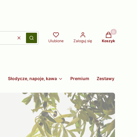
Produkty w kos
Wyczyść
Szukaj
Ulubione
Zaloguj się
Koszyk
Słodycze, napoje, kawa
Premium
Zestawy
Non fo