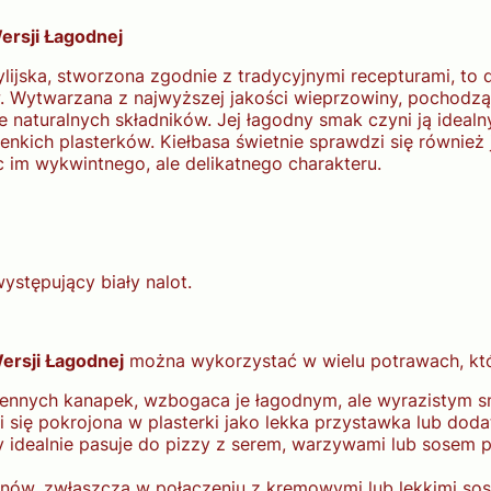
ersji Łagodnej
ylijska, stworzona zgodnie z tradycyjnymi recepturami, to
. Wytwarzana z najwyższej jakości wieprzowiny, pochodzą
e naturalnych składników. Jej łagodny smak czyni ją idea
enkich plasterków. Kiełbasa świetnie sprawdzi się również 
 im wykwintnego, ale delikatnego charakteru.
ystępujący biały nalot.
Wersji Łagodnej
można wykorzystać w wielu potrawach, któr
ennych kanapek, wzbogaca je łagodnym, ale wyrazistym 
 się pokrojona w plasterki jako lekka przystawka lub doda
 idealnie pasuje do pizzy z serem, warzywami lub sosem
ów, zwłaszcza w połączeniu z kremowymi lub lekkimi so