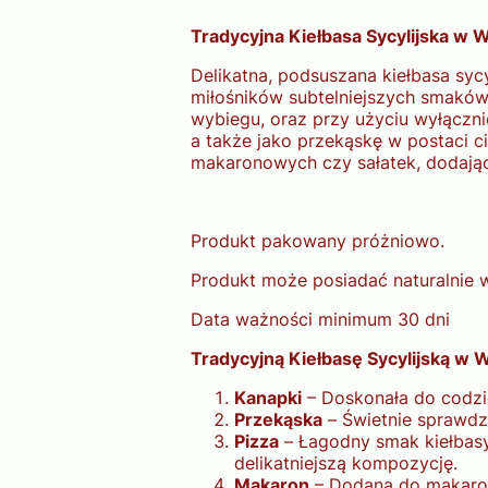
Tradycyjna Kiełbasa Sycylijska w W
Delikatna, podsuszana kiełbasa syc
miłośników subtelniejszych smaków
wybiegu, oraz przy użyciu wyłączni
a także jako przekąskę w postaci ci
makaronowych czy sałatek, dodając
Produkt pakowany próżniowo.
Produkt może posiadać naturalnie w
Data ważności minimum 30 dni
Tradycyjną Kiełbasę Sycylijską w 
Kanapki
– Doskonała do codzi
Przekąska
– Świetnie sprawdzi
Pizza
– Łagodny smak kiełbasy
delikatniejszą kompozycję.
Makaron
– Dodana do makaron