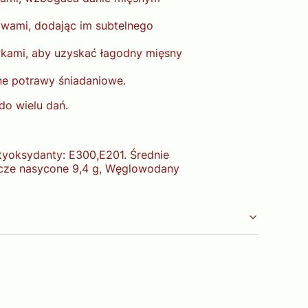
ywami, dodając im subtelnego
iwkami, aby uzyskać łagodny mięsny
nne potrawy śniadaniowe.
do wielu dań.
tyoksydanty: E300,E201. Średnie
szcze nasycone 9,4 g, Węglowodany