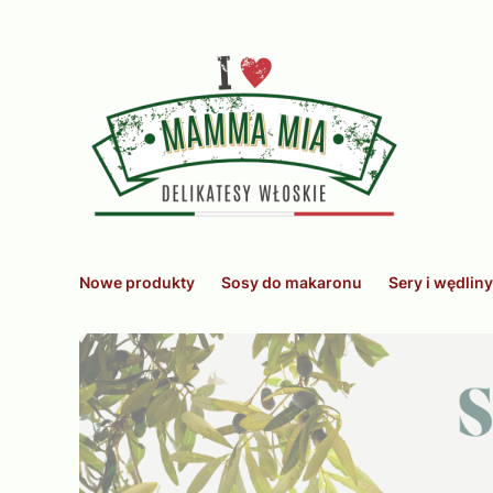
Nowe produkty
Sosy do makaronu
Sery i wędliny