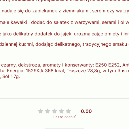
e nadaje się do zapiekanek z ziemniakami, serem czy warz
małe kawałki i dodać do sałatek z warzywami, serami i ol
 jako delikatny dodatek do jajek, urozmaicając omlety i i
dziennej kuchni, dodając delikatnego, tradycyjnego smaku 
z czarny, dekstroza, aromaty i konserwanty: E250 E252, An
u: Energia: 1529KJ/ 368 kcal, Tłuszcze 28,8g, w tym tłu
 Sól 1,7g.
0.00
Liczba ocen: 0