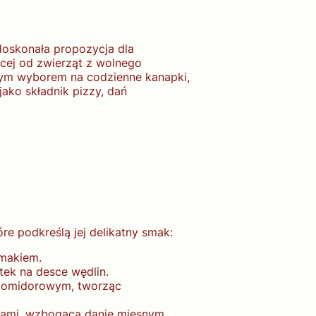
 doskonała propozycja dla
cej od zwierząt z wolnego
lnym wyborem na codzienne kanapki,
jako składnik pizzy, dań
e podkreślą jej delikatny smak:
smakiem.
tek na desce wędlin.
 pomidorowym, tworząc
sami, wzbogaca danie mięsnym