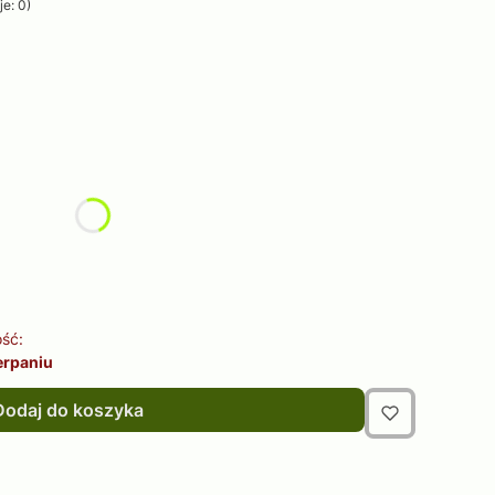
e: 0)
żnić się ceną
ść:
erpaniu
Dodaj do koszyka