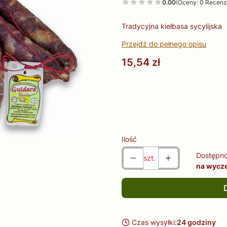
0.00
(Oceny: 0 Recenzj
Tradycyjna kiełbasa sycylijska
Przejdź do pełnego opisu
Cena
15,54 zł
Wybierz wariant produktu:
Poszczególne warianty mogą ró
Ilość
Dostępno
szt.
na wycz
Czas wysyłki:
24 godziny