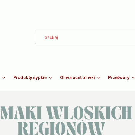
Produkty sypkie
Oliwa ocet oliwki
Przetwory