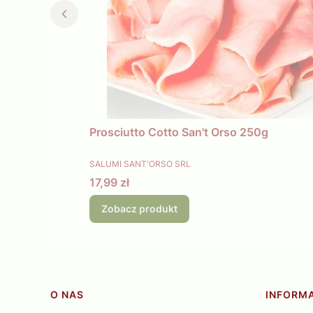
Prosciutto Cotto San't Orso 250g
PRODUCENT
SALUMI SANT'ORSO SRL
Cena
17,99 zł
Zobacz produkt
Linki w stopce
O NAS
INFORM