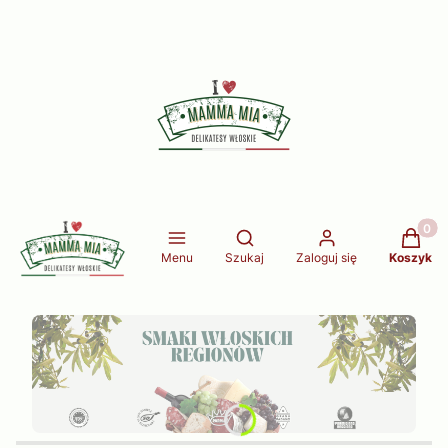
Produkt
Otwórz wyszukiwarkę
Menu
Szukaj
Zaloguj się
Koszyk