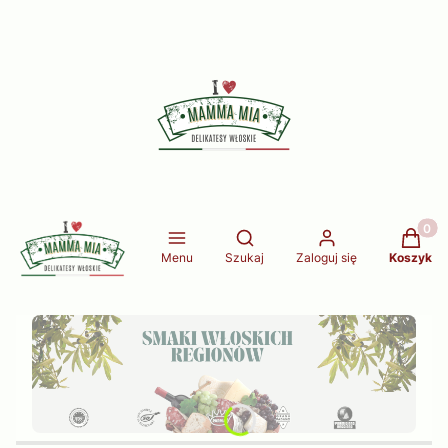
Produkt
Otwórz wyszukiwarkę
Menu
Szukaj
Zaloguj się
Koszyk