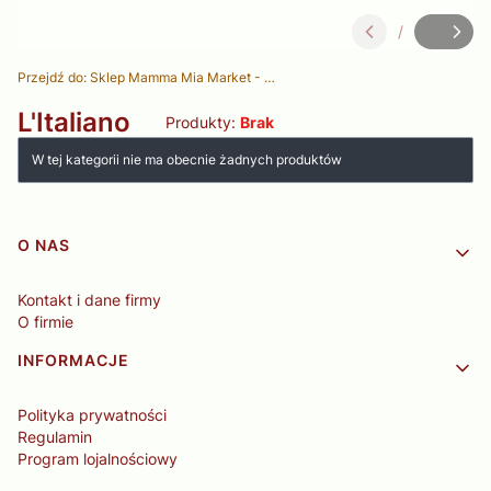
/
Slajd
z
Przejdź do:
Sklep Mamma Mia Market - Delikatesy Włoskie
L'Italiano
Produkty:
Brak
Lista produktów
W tej kategorii nie ma obecnie żadnych produktów
Linki w stopce
O NAS
Kontakt i dane firmy
O firmie
INFORMACJE
Polityka prywatności
Regulamin
Program lojalnościowy