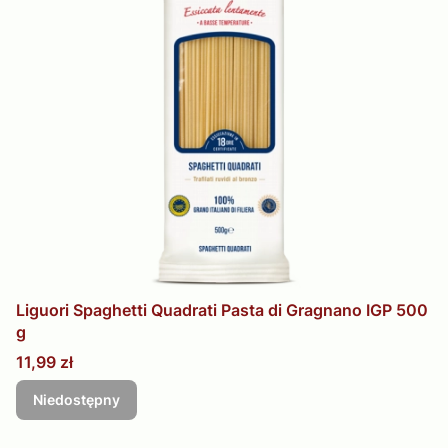
Liguori Spaghetti Quadrati Pasta di Gragnano IGP 500
g
Cena
11,99 zł
Niedostępny