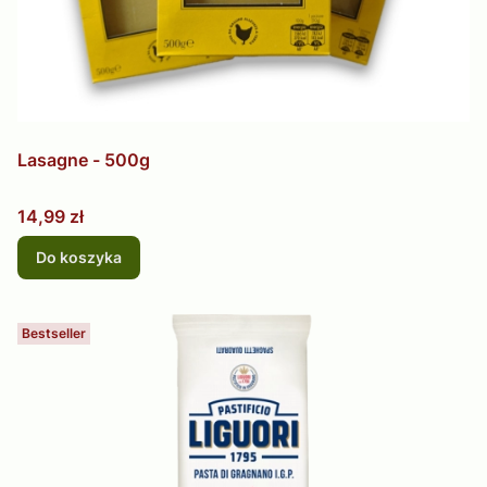
Lasagne - 500g
Cena
14,99 zł
Do koszyka
Bestseller