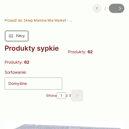
/
Slajd
z
Przejdź do:
Sklep Mamma Mia Market - Delikatesy Włoskie
Filtry
Produkty sypkie
Produkty:
62
Produkty:
62
Lista produktów
Sortowanie:
Domyślne
Strona
z 3
Następne produkty