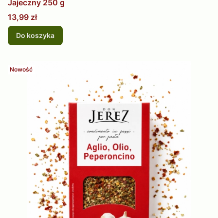
Jajeczny 250 g
Cena
13,99 zł
Do koszyka
Nowość