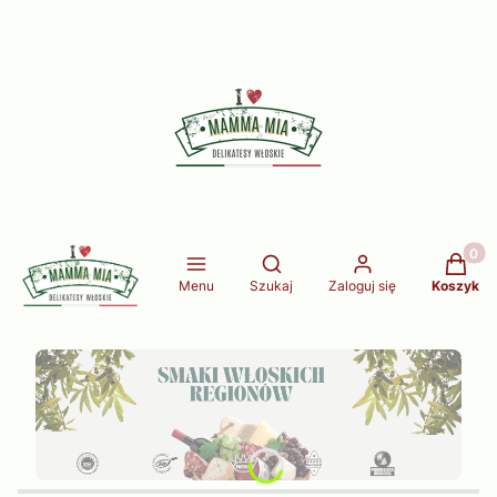
Produkt
Otwórz wyszukiwarkę
Menu
Szukaj
Zaloguj się
Koszyk