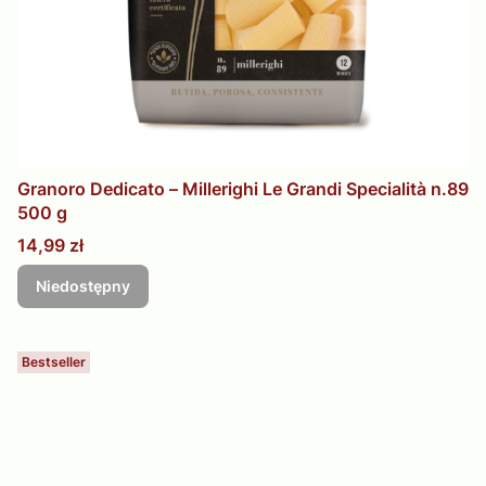
Granoro Dedicato – Millerighi Le Grandi Specialità n.89
500 g
Cena
14,99 zł
Niedostępny
Bestseller