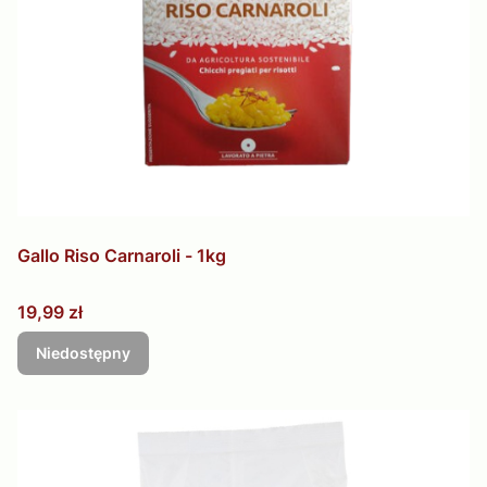
Gallo Riso Carnaroli - 1kg
Cena
19,99 zł
Niedostępny