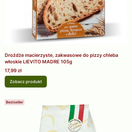
Drożdże macierzyste, zakwasowe do pizzy chleba
włoskie LIEVITO MADRE 105g
Cena
17,99 zł
Zobacz produkt
Bestseller