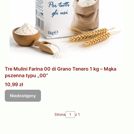
Tre Mulini Farina 00 di Grano Tenero 1 kg – Mąka
pszenna typu „00”
Cena
10,99 zł
Niedostępny
Strona
z 1