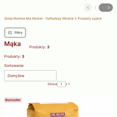
/
Slajd
z
Sklep Mamma Mia Market - Delikatesy Włoskie
Produkty sypkie
Filtry
Mąka
Produkty:
3
Produkty:
3
Lista produktów
Sortowanie:
Domyślne
Strona
z 1
Bestseller