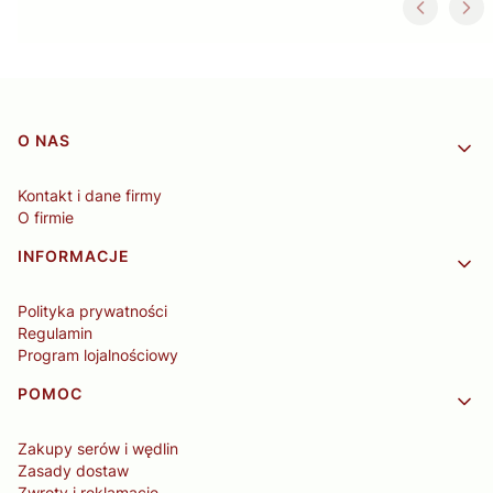
Linki w stopce
O NAS
Kontakt i dane firmy
O firmie
INFORMACJE
Polityka prywatności
Regulamin
Program lojalnościowy
POMOC
Zakupy serów i wędlin
Zasady dostaw
Zwroty i reklamacje