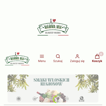
Produkt
Otwórz wyszukiwarkę
Menu
Szukaj
Zaloguj się
Koszyk