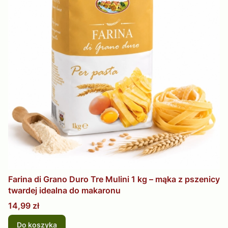
Farina di Grano Duro Tre Mulini 1 kg – mąka z pszenicy
twardej idealna do makaronu
Cena
14,99 zł
Do koszyka