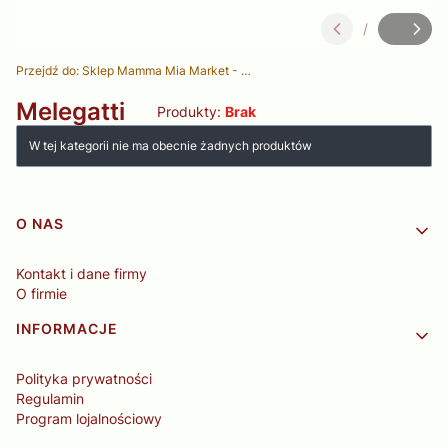
/
Slajd
z
Przejdź do:
Sklep Mamma Mia Market - Delikatesy Włoskie
Melegatti
Produkty:
Brak
Lista produktów
W tej kategorii nie ma obecnie żadnych produktów
Linki w stopce
O NAS
Kontakt i dane firmy
O firmie
INFORMACJE
Polityka prywatności
Regulamin
Program lojalnościowy