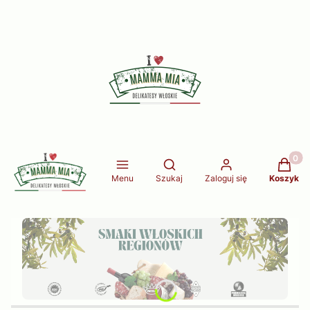
Produkt
Otwórz wyszukiwarkę
Menu
Szukaj
Zaloguj się
Koszyk