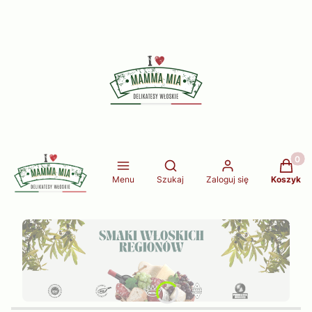
Produkt
Otwórz wyszukiwarkę
Menu
Szukaj
Zaloguj się
Koszyk