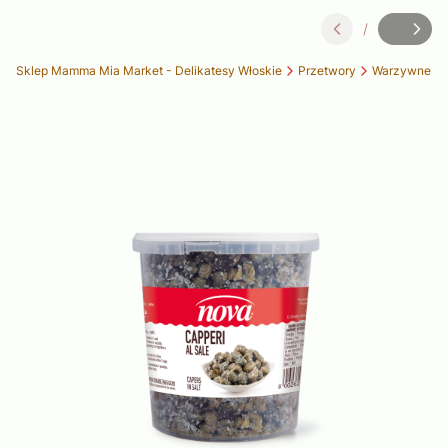
/
Slajd
z
Sklep Mamma Mia Market - Delikatesy Włoskie
Przetwory
Warzywne