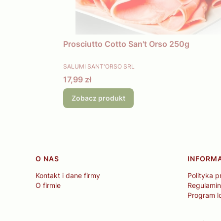
Prosciutto Cotto San't Orso 250g
PRODUCENT
SALUMI SANT'ORSO SRL
Cena
17,99 zł
Zobacz produkt
Linki w stopce
O NAS
INFORM
Kontakt i dane firmy
Polityka p
O firmie
Regulamin
Program l