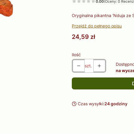
0.00
(Oceny: 0 Recenzj
Oryginalna pikantna 'Nduja ze Sp
Przejdź do pełnego opisu
Cena
24,59 zł
Ilość
Dostępno
szt.
na wycz
Czas wysyłki:
24 godziny