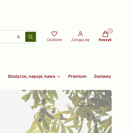
Produkty w kos
Wyczyść
Szukaj
Ulubione
Zaloguj się
Koszyk
Słodycze, napoje, kawa
Premium
Zestawy
Non fo