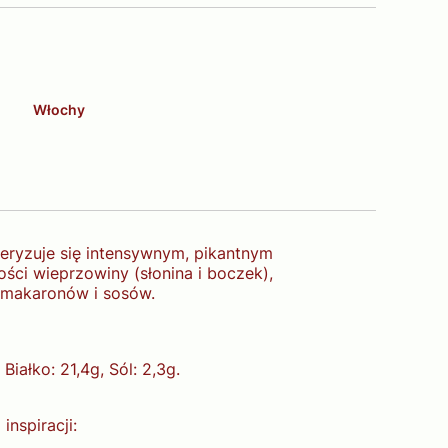
Włochy
teryzuje się intensywnym, pikantnym
ści wieprzowiny (słonina i boczek),
, makaronów i sosów.
iałko: 21,4g, Sól: 2,3g.
nspiracji: