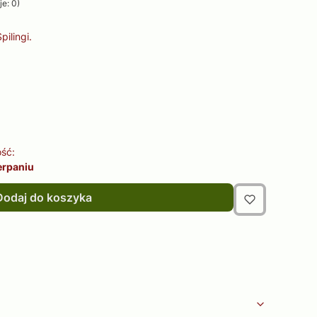
e: 0)
ilingi.
ść:
erpaniu
Dodaj do koszyka