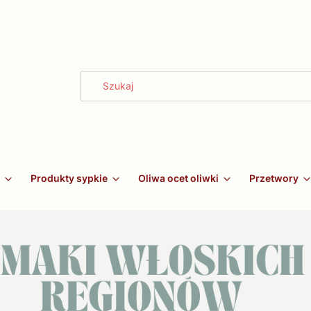
Produkty sypkie
Oliwa ocet oliwki
Przetwory