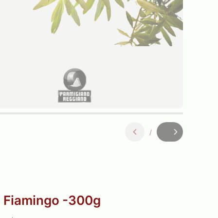
/
Slajd
z
a Fiamingo -300g