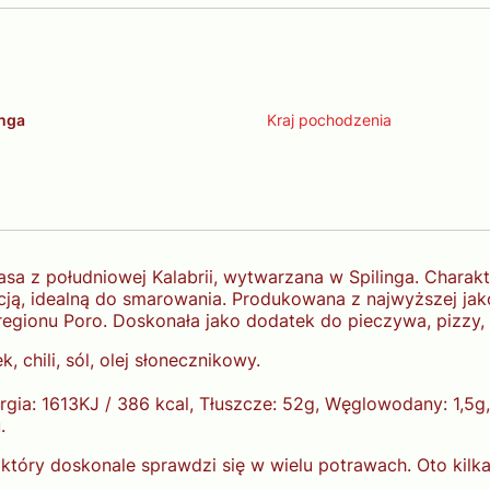
inga
Kraj pochodzenia
asa z południowej Kalabrii, wytwarzana w Spilinga. Charak
ą, idealną do smarowania. Produkowana z najwyższej jako
 regionu Poro. Doskonała jako dodatek do pieczywa, pizzy
 chili, sól, olej słonecznikowy.
gia: 1613KJ / 386 kcal, Tłuszcze: 52g, Węglowodany: 1,5g, B
.
tóry doskonale sprawdzi się w wielu potrawach. Oto kilka i