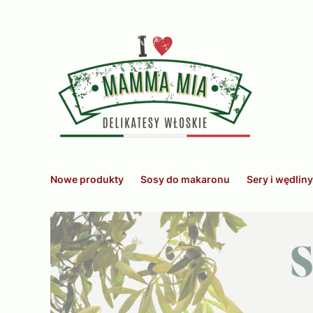
Nowe produkty
Sosy do makaronu
Sery i wędliny