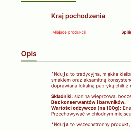
Kraj pochodzenia
Miejsce produkcji
Spil
Opis
to tradycyjna, miękka kiełb
'Nduja
smakiem oraz aksamitną konsystencj
doprawiana lokalną papryką chili z
Składniki:
słonina wieprzowa, boczek,
Bez konserwantów i barwników.
Wartości odżywcze (na 100g):
Ener
Przechowywać w chłodnym miejscu
to wszechstronny produkt, k
'Nduja