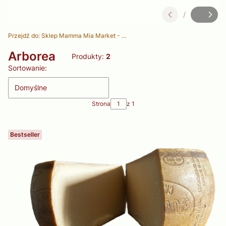
/
Slajd
z
Przejdź do:
Sklep Mamma Mia Market - Delikatesy Włoskie
Arborea
Produkty:
2
Lista produktów
Sortowanie:
Domyślne
Strona
z 1
Bestseller