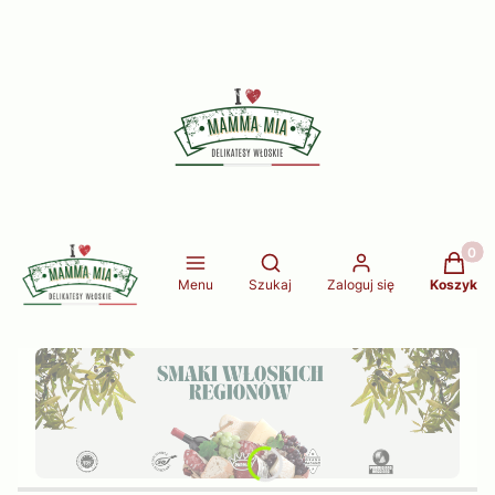
Produkt
Otwórz wyszukiwarkę
Menu
Szukaj
Zaloguj się
Koszyk