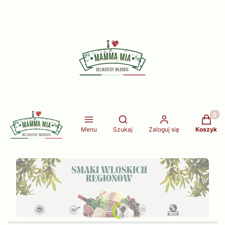
Produkt
Otwórz wyszukiwarkę
Menu
Szukaj
Zaloguj się
Koszyk