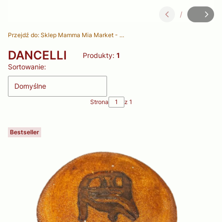
/
Slajd
z
Przejdź do:
Sklep Mamma Mia Market - Delikatesy Włoskie
DANCELLI
Produkty:
1
Lista produktów
Sortowanie:
Domyślne
Strona
z 1
Bestseller