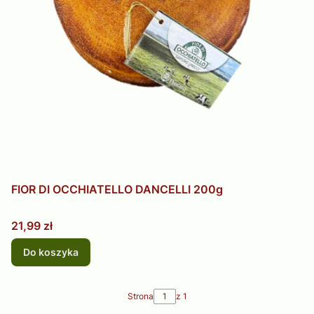
FIOR DI OCCHIATELLO DANCELLI 200g
Cena
21,99 zł
Do koszyka
Strona
z 1