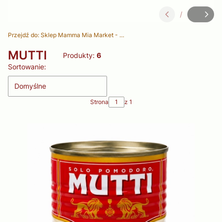
/
Slajd
z
Przejdź do:
Sklep Mamma Mia Market - Delikatesy Włoskie
MUTTI
Produkty:
6
Lista produktów
Sortowanie:
Domyślne
Strona
z 1