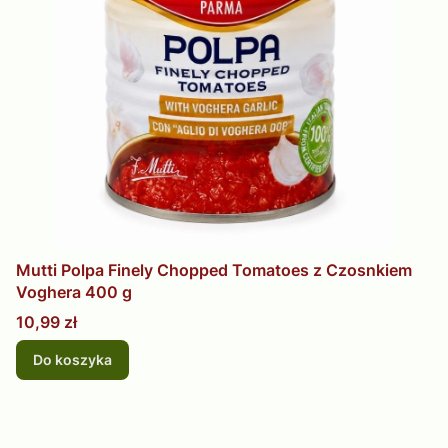
Mutti Polpa Finely Chopped Tomatoes z Czosnkiem
Voghera 400 g
Cena
10,99 zł
Do koszyka