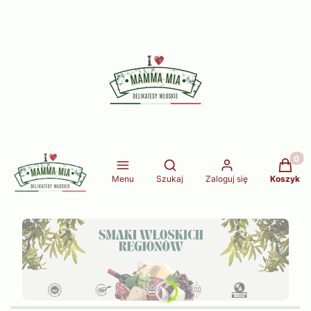
Produkt
Otwórz wyszukiwarkę
Menu
Szukaj
Zaloguj się
Koszyk