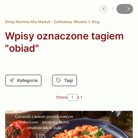
/
Slajd
z
Sklep Mamma Mia Market - Delikatesy Włoskie
Blog
Wpisy oznaczone tagiem
"obiad"
Kategorie
Tagi
Strona
z 1