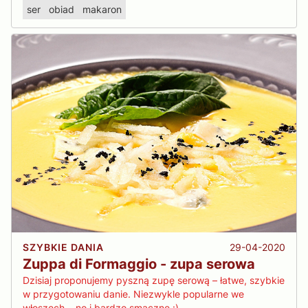
ser
obiad
makaron
29-04-2020
SZYBKIE DANIA
Zuppa di Formaggio - zupa serowa
Dzisiaj proponujemy pyszną zupę serową – łatwe, szybkie
w przygotowaniu danie. Niezwykle popularne we
włoszech... no i bardzo smaczne :)