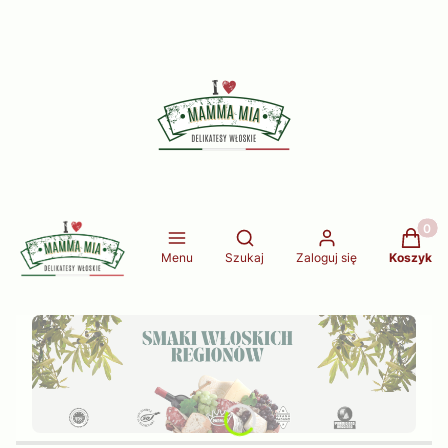
Produkt
Otwórz wyszukiwarkę
Menu
Szukaj
Zaloguj się
Koszyk