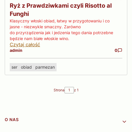
Ryż z Prawdziwkami czyli Risotto al
Funghi
Klasyczny włoski obiad, łatwy w przygotowaniu i co
jasne - niezwykle smaczny. Zarówno
do przyrządzenia jak i jedzenia tego dania potrzebne
będzie nam białe włoskie wino.
Czytaj całość
admin
0
ser
obiad
parmezan
Strona
z 1
Linki w stopce
O NAS