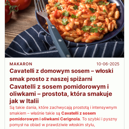
10-06-2025
MAKARON
Cavatelli z domowym sosem – włoski
smak prosto z naszej spiżarni
Cavatelli z sosem pomidorowym i
oliwkami – prostota, która smakuje
jak w Italii
Są takie dania, które zachwycają prostotą i intensywnym
smakiem – właśnie takie są
Cavatelli z sosem
pomidorowym i oliwkami Cerignola
. To szybki i pyszny
pomysł na obiad w prawdziwie włoskim stylu,